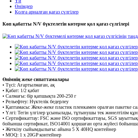
Үй
Өнімдер
Қолға арналған қағаз сүлгілер
Көп қабатты N/V бүктелетін көтерме қол қағаз сүлгілері
Өнімнің жеке сипаттамалары
• Түсі: Ағартылмаған, ақ
• Қабат: 1/2 қабат
• Салмағы: бір қапшықта 200-250 г
• Рельефтеу: Нүктелік бедерлеу
• Қаптамасы: Жеке-жеке пластик пленкамен оралған пакетке с
• Үлгі: Тегін үлгілер ұсынылады, тұтынушы тек жөнелтілім құ
• Сертификаттау: FSC және ISO сертификаттауы, SGS зауыттық 
бойынша сертификат, ISO14001 қоршаған орта жүйесі бойынша с
• Жеткізу сыйымдылығы: айына 5 X 40HQ контейнер
• MOQ: 1 x 20GP контейнер