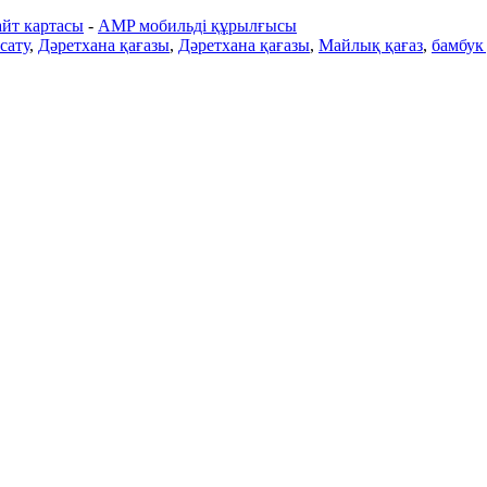
йт картасы
-
AMP мобильді құрылғысы
сату
,
Дәретхана қағазы
,
Дәретхана қағазы
,
Майлық қағаз
,
бамбук