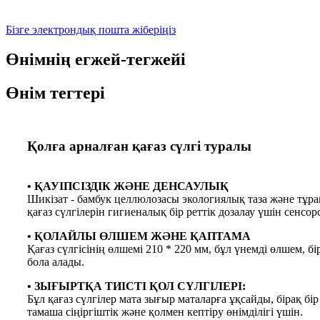
Бізге электрондық пошта жіберіңіз
Өнімнің егжей-тегжейі
Өнім тегтері
Қолға арналған қағаз сүлгі туралы
• ҚАУІПСІЗДІК ЖӘНЕ ДЕНСАУЛЫҚ
Шикізат - бамбук целлюлозасы экологиялық таза және тұр
қағаз сүлгілерін гигиеналық бір реттік дозалау үшін сен
• ҚОЛАЙЛЫ ӨЛШЕМ ЖӘНЕ ҚАПТАМА
Қағаз сүлгісінің өлшемі 210 * 220 мм, бұл үнемді өлшем, 
бола алады.
• ЗЫҒЫРТҚА ТИІСТІ ҚОЛ СҮЛГІЛЕРІ:
Бұл қағаз сүлгілер мата зығыр маталарға ұқсайды, бірақ б
тамаша сіңіргіштік және қолмен кептіру өнімділігі үшін.