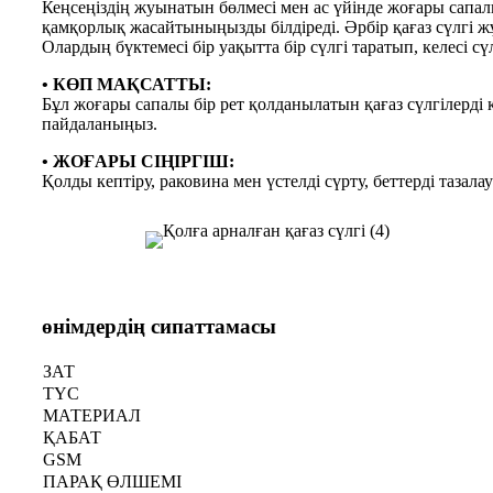
Кеңсеңіздің жуынатын бөлмесі мен ас үйінде жоғары сапалы
қамқорлық жасайтыныңызды білдіреді. Әрбір қағаз сүлгі ж
Олардың бүктемесі бір уақытта бір сүлгі таратып, келесі сү
• КӨП МАҚСАТТЫ:
Бұл жоғары сапалы бір рет қолданылатын қағаз сүлгілерді 
пайдаланыңыз.
• ЖОҒАРЫ СІҢІРГІШ:
Қолды кептіру, раковина мен үстелді сүрту, беттерді таза
өнімдердің сипаттамасы
ЗАТ
ТҮС
МАТЕРИАЛ
ҚАБАТ
GSM
ПАРАҚ ӨЛШЕМІ