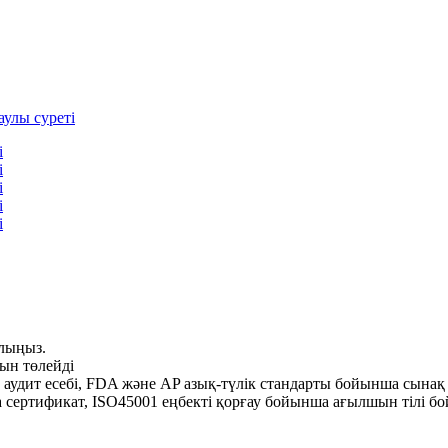
алыңыз.
нын төлейді
аудит есебі, FDA және AP азық-түлік стандарты бойынша сынақ 
ертификат, ISO45001 еңбекті қорғау бойынша ағылшын тілі бойы