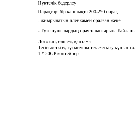
Нүктелік бедерлеу
Парақтар: бір қапшықта 200-250 парақ
- жиырылатын пленкамен оралған жеке
- Тұтынушылардың орау талаптарына байланы
Логотип, өлшем, қаптама
Тегін жеткізу, тұтынушы тек жеткізу құнын тө
1 * 20GP контейнер