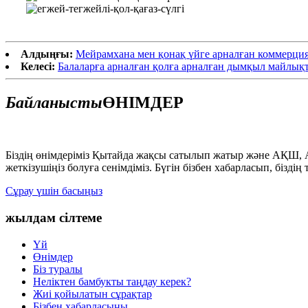
Алдыңғы:
Мейрамхана мен қонақ үйге арналған коммерция
Келесі:
Балаларға арналған қолға арналған дымқыл майлық
Байланысты
ӨНІМДЕР
Біздің өнімдеріміз Қытайда жақсы сатылып жатыр және АҚШ, Ав
жеткізушіңіз болуға сенімдіміз. Бүгін бізбен хабарласып, бізді
Сұрау үшін басыңыз
жылдам сілтеме
Үй
Өнімдер
Біз туралы
Неліктен бамбукты таңдау керек?
Жиі қойылатын сұрақтар
Бізбен хабарласыңы