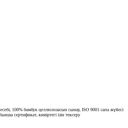
есебі, 100% бамбук целлюлозасын сынау, ISO 9001 сапа жүйесі
нша сертификат, көміртегі ізін тексеру