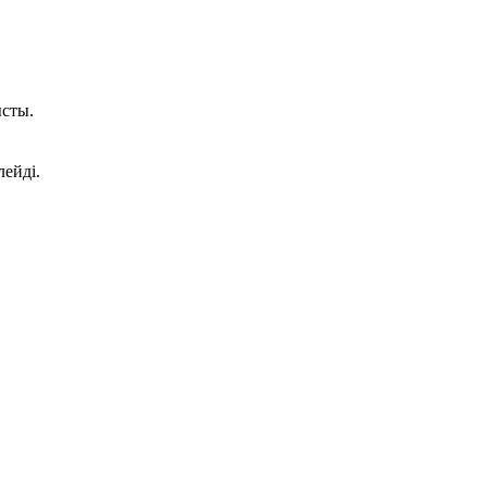
сты.
лейді.