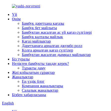
Үй
Өнім
Бамбук дәретхана қағазы
Бамбук бет майлығы
Бамбуктан жасалған ас үй қағаз сүлгілері
Бамбук қалталы майлық
Қағаз майлықтар
Дәретханаға арналған джумбо ролл
Қолға арналған қағаз сүлгілер
Бамбуктан жасалған дымқыл майлықтар
Біз туралы
Неліктен бамбукты таңдау керек?
Тұрақты даму
Жиі қойылатын сұрақтар
Жаңалықтар
Ең үздік блог
Компания жаңалықтары
Салалық жаңалықтар
Бізбен хабарласыңы
English