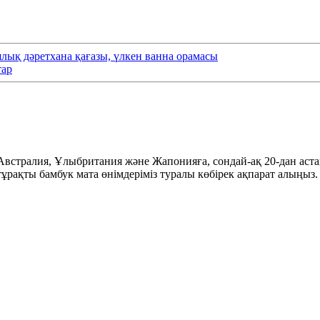
лық дәретхана қағазы, үлкен ванна орамасы
тар
стралия, Ұлыбритания және Жапонияға, сондай-ақ 20-дан астам 
ң тұрақты бамбук мата өнімдеріміз туралы көбірек ақпарат алыңыз.