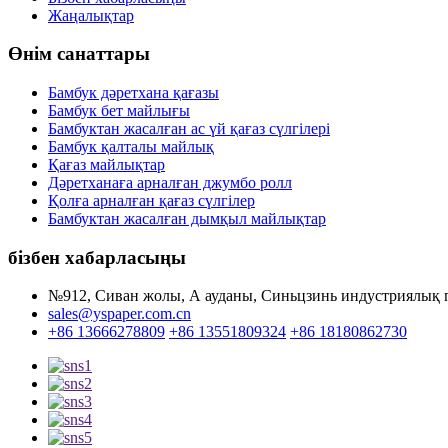
Жаңалықтар
Өнім санаттары
Бамбук дәретхана қағазы
Бамбук бет майлығы
Бамбуктан жасалған ас үй қағаз сүлгілері
Бамбук қалталы майлық
Қағаз майлықтар
Дәретханаға арналған джумбо ролл
Қолға арналған қағаз сүлгілер
Бамбуктан жасалған дымқыл майлықтар
бізбен хабарласыңы
№912, Сиван жолы, А ауданы, Синьцзинь индустриялық п
sales@yspaper.com.cn
+86 13666278809
+86 13551809324
+86 18180862730