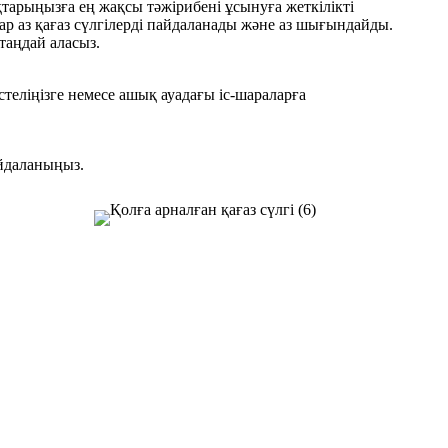
қтарыңызға ең жақсы тәжірибені ұсынуға жеткілікті
ар аз қағаз сүлгілерді пайдаланады және аз шығындайды.
 таңдай аласыз.
стеліңізге немесе ашық ауадағы іс-шараларға
айдаланыңыз.