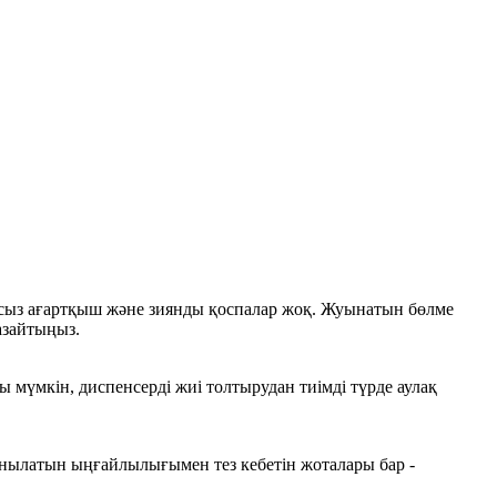
орсыз ағартқыш және зиянды қоспалар жоқ. Жуынатын бөлме
азайтыңыз.
ы мүмкін, диспенсерді жиі толтырудан тиімді түрде аулақ
лданылатын ыңғайлылығымен тез кебетін жоталары бар -