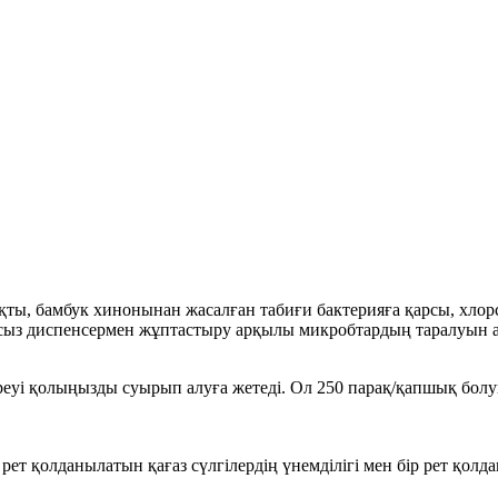
ақты, бамбук хинонынан жасалған табиғи бактерияға қарсы, хл
сорсыз диспенсермен жұптастыру арқылы микробтардың таралуын 
біреуі қолыңызды суырып алуға жетеді. Ол 250 парақ/қапшық болу
ір рет қолданылатын қағаз сүлгілердің үнемділігі мен бір рет қо