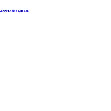
 дәретхана қағазы
,