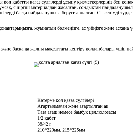
 көп қабатты қағаз сүлгілерді ұсыну қызметкерлеріңіз бен қона
ұмсақ, сіңіргіш материалдан жасалған, сондықтан пайдаланушыл
лгілерді басқа пайдаланушыға беруге арналған. Сіз сенімді түрде
қонақтарыңызға, жуынатын бөлмеңізге, ас үйіңізге және асхана ү
лау және басқа да жалпы мақсаттағы кептіру қолданбалары үшін п
Көтерме қол қағаз сүлгілері
Ағартылмаған және ағартылған ақ
Таза ағаш немесе бамбук целлюлозасы
1/2 қабат
38/42 г
210*220мм, 215*225мм