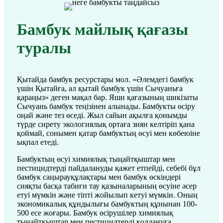
Бамбук майлық қағазы
туралы
Қытайда бамбук ресурстары мол. «Әлемдегі бамбук
үшін Қытайға, ал қытай бамбук үшін Сычуаньға
қараңыз» деген мақал бар. Яши қағазының шикізаты
Сычуань бамбук теңізінен алынады. Бамбукты өсіру
оңай және тез өседі. Жыл сайын ақылға қонымды
түрде сирету экологиялық ортаға зиян келтіріп қана
қоймай, сонымен қатар бамбуктың өсуі мен көбеюіне
ықпал етеді.
Бамбуктың өсуі химиялық тыңайтқыштар мен
пестицидтерді пайдалануды қажет етпейді, себебі бұл
бамбук саңырауқұлақтары мен бамбук өскіндері
сияқты басқа табиғи тау қазыналарының өсуіне әсер
етуі мүмкін және тіпті жойылып кетуі мүмкін. Оның
экономикалық құндылығы бамбуктың құнынан 100-
500 есе жоғары. Бамбук өсірушілер химиялық
тыңайтқыштар мен пестицидтерді қолдануға