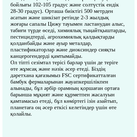
бойлығы 102-105 градус және солтүстік ендік
28-30 градус). Орташа биіктігі 500 метрден
асатын және шикізат ретінде 2-3 жылдық
жоғары сапалы Цижу тауымен ластанудан алыс,
табиғи түрде өседі, химиялық тыңайтқыштарды,
пестицидтерді, агрохимиялық қалдықтарды
қолданбайды және ауыр металдар,
пластификаторлар және диоксиндер сияқты
канцерогендерді қамтымайды.
Ол тіпті сезімтал терісі барлар үшін де теріге
өте жұмсақ және нәзік әсер етеді. Біздің
дәретхана қағазымыз FSC сертификатталған
бамбук фермаларынан жауапкершілікпен
алынады, бұл әрбір орамның қоршаған ортаға
барынша мұқият және құрметпен жасалуын
қамтамасыз етеді, бұл көміртегі ізін азайтып,
планетаға оң әсер еткісі келетіндер үшін өте
қолайлы.