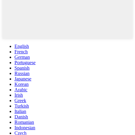
English
French
German
Portuguese
Spanish
Russian
Japanese
Korean
Arabic
Irish
Greek
Turkish
Italian
Danish
Romanian
Indonesian
Czech