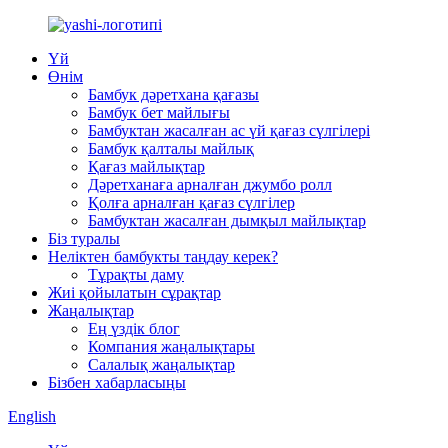
Үй
Өнім
Бамбук дәретхана қағазы
Бамбук бет майлығы
Бамбуктан жасалған ас үй қағаз сүлгілері
Бамбук қалталы майлық
Қағаз майлықтар
Дәретханаға арналған джумбо ролл
Қолға арналған қағаз сүлгілер
Бамбуктан жасалған дымқыл майлықтар
Біз туралы
Неліктен бамбукты таңдау керек?
Тұрақты даму
Жиі қойылатын сұрақтар
Жаңалықтар
Ең үздік блог
Компания жаңалықтары
Салалық жаңалықтар
Бізбен хабарласыңы
English