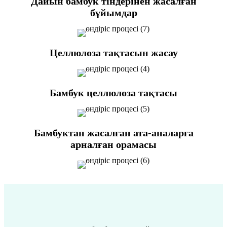
Дайын бамбук тіндерінен жасалған
бұйымдар
Целлюлоза тақтасын жасау
Бамбук целлюлоза тақтасы
Бамбуктан жасалған ата-аналарға
арналған орамасы