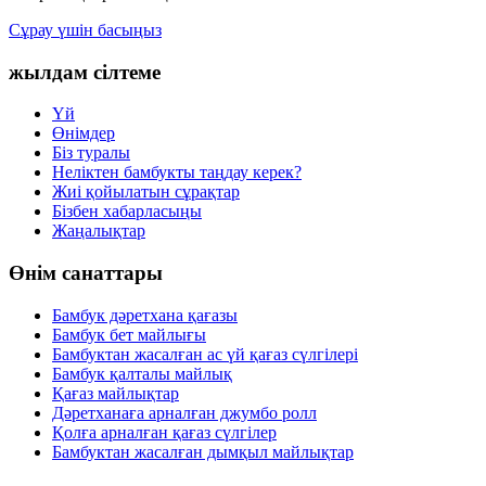
Сұрау үшін басыңыз
жылдам сілтеме
Үй
Өнімдер
Біз туралы
Неліктен бамбукты таңдау керек?
Жиі қойылатын сұрақтар
Бізбен хабарласыңы
Жаңалықтар
Өнім санаттары
Бамбук дәретхана қағазы
Бамбук бет майлығы
Бамбуктан жасалған ас үй қағаз сүлгілері
Бамбук қалталы майлық
Қағаз майлықтар
Дәретханаға арналған джумбо ролл
Қолға арналған қағаз сүлгілер
Бамбуктан жасалған дымқыл майлықтар