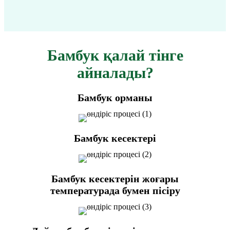
Бамбук қалай тінге
айналады?
Бамбук орманы
Бамбук кесектері
Бамбук кесектерін жоғары
температурада бумен пісіру