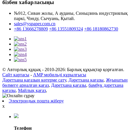
бізбен хабарласыңы
№912, Сиван жолы, А ауданы, Синьцзинь индустриялық
паркі, Чэнду, Сычуань, Қытай.
sales@yspaper.com.cn
+86 13666278809
+86 13551809324
+86 18180862730
© Авторлық құқық - 2010-2026: Барлық құқықтар қорғалған.
Сайт картасы
-
AMP мобильді құрылғысы
Дәретхана қағазын көтерме сату
,
Дәретхана қағазы
,
Жуынатын
бөлмеге арналған қағаз
,
Дәретхана қағазы
,
бамбук дәретхана
қағазы
,
Майлық қағаз
,
Электрондық пошта жіберу
x
Телефон