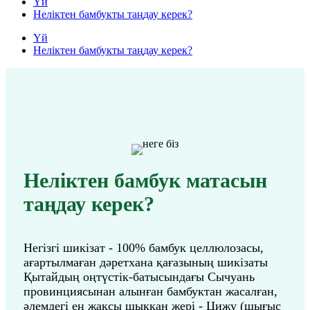
Үй
Неліктен бамбукты таңдау керек?
Үй
Неліктен бамбукты таңдау керек?
Неліктен бамбук матасын
таңдау керек?
Негізгі шикізат - 100% бамбук целлюлозасы,
ағартылмаған дәретхана қағазының шикізаты
Қытайдың оңтүстік-батысындағы Сычуань
провинциясынан алынған бамбуктан жасалған,
әлемдегі ең жақсы шыққан жері - Цижу (шығыс