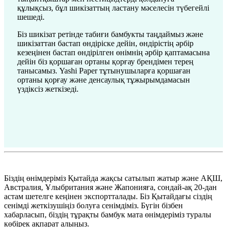
құлықсыз, бұл шикізаттың ластану мәселесін түбегейлі
шешеді.
Біз шикізат ретінде табиғи бамбукты таңдаймыз және
шикізаттан бастап өндіріске дейін, өндірістің әрбір
кезеңінен бастап өндірілген өнімнің әрбір қаптамасына
дейін біз қоршаған ортаны қорғау брендімен терең
танысамыз. Yashi Paper тұтынушыларға қоршаған
ортаны қорғау және денсаулық тұжырымдамасын
үздіксіз жеткізеді.
Біздің өнімдеріміз Қытайда жақсы сатылып жатыр және АҚШ,
Австралия, Ұлыбритания және Жапонияға, сондай-ақ 20-дан
астам шетелге кеңінен экспортталады. Біз Қытайдағы сіздің
сенімді жеткізушіңіз болуға сенімдіміз. Бүгін бізбен
хабарласып, біздің тұрақты бамбук мата өнімдеріміз туралы
көбірек ақпарат алыңыз.