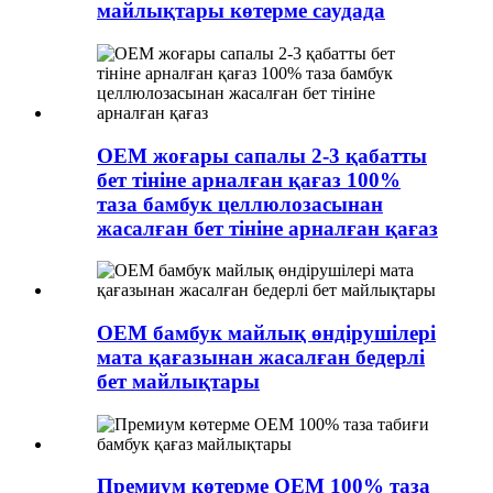
майлықтары көтерме саудада
OEM жоғары сапалы 2-3 қабатты
бет тініне арналған қағаз 100%
таза бамбук целлюлозасынан
жасалған бет тініне арналған қағаз
OEM бамбук майлық өндірушілері
мата қағазынан жасалған бедерлі
бет майлықтары
Премиум көтерме OEM 100% таза