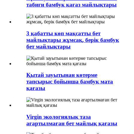
табиғи бамбук қағаз майлықтары
3 қабатты көп мақсатты бет
майлықтары жұмсақ, берік бамбук
бет майлықтары
Қытай зауытынан көтерме
тапсырыс бойынша бамбук мата
қағазы
Virgin экологиялық таза
ағартылмаған бет майлық қағазы