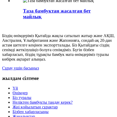
Таза бамбуктан жасалған бет
майлық
Біздің өнімдеріміз Қытайда жақсы сатылып жатыр және АҚШ,
Австралия, Ұлыбритания және Жапонияға, сондай-ақ 20-дан
астам шетелге кеңінен экспортталады. Біз Қытайдағы сіздің
сенімді жеткізушіңіз болуға сенімдіміз. Бүгін бізбен
хабарласып, біздің тұрақты бамбук мата өнімдеріміз туралы
көбірек ақпарат алыңыз.
Сұрау үшін басыңыз
жылдам сілтеме
Үй
Өнімдер
Біз туралы
Неліктен бамбукты таңдау керек?
Жиі қойылатын сұрақтар
Бізбен хабарласыңы
Жаңалықтар