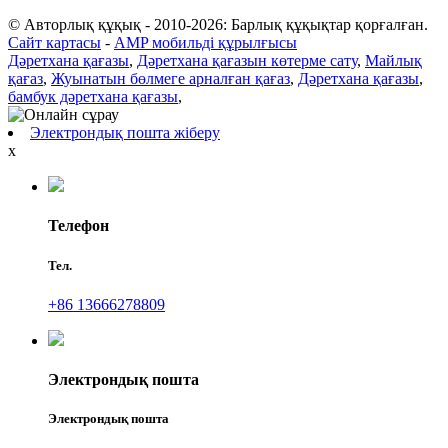
© Авторлық құқық - 2010-2026: Барлық құқықтар қорғалған.
Сайт картасы
-
AMP мобильді құрылғысы
Дәретхана қағазы
,
Дәретхана қағазын көтерме сату
,
Майлық
қағаз
,
Жуынатын бөлмеге арналған қағаз
,
Дәретхана қағазы
,
бамбук дәретхана қағазы
,
Электрондық пошта жіберу
x
Телефон
Тел.
+86 13666278809
Электрондық пошта
Электрондық пошта