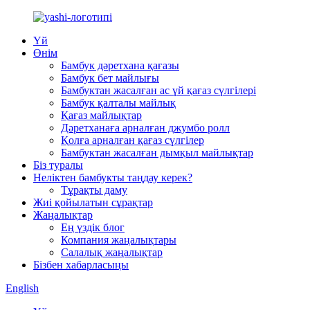
Үй
Өнім
Бамбук дәретхана қағазы
Бамбук бет майлығы
Бамбуктан жасалған ас үй қағаз сүлгілері
Бамбук қалталы майлық
Қағаз майлықтар
Дәретханаға арналған джумбо ролл
Қолға арналған қағаз сүлгілер
Бамбуктан жасалған дымқыл майлықтар
Біз туралы
Неліктен бамбукты таңдау керек?
Тұрақты даму
Жиі қойылатын сұрақтар
Жаңалықтар
Ең үздік блог
Компания жаңалықтары
Салалық жаңалықтар
Бізбен хабарласыңы
English