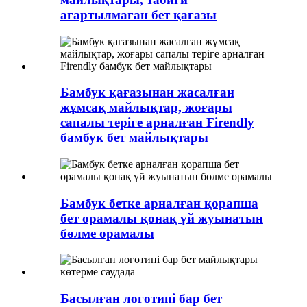
ағартылмаған бет қағазы
Бамбук қағазынан жасалған
жұмсақ майлықтар, жоғары
сапалы теріге арналған Firendly
бамбук бет майлықтары
Бамбук бетке арналған қорапша
бет орамалы қонақ үй жуынатын
бөлме орамалы
Басылған логотипі бар бет