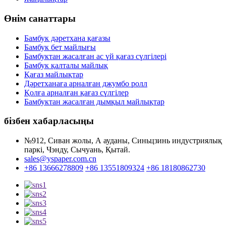
Өнім санаттары
Бамбук дәретхана қағазы
Бамбук бет майлығы
Бамбуктан жасалған ас үй қағаз сүлгілері
Бамбук қалталы майлық
Қағаз майлықтар
Дәретханаға арналған джумбо ролл
Қолға арналған қағаз сүлгілер
Бамбуктан жасалған дымқыл майлықтар
бізбен хабарласыңы
№912, Сиван жолы, А ауданы, Синьцзинь индустриялық
паркі, Чэнду, Сычуань, Қытай.
sales@yspaper.com.cn
+86 13666278809
+86 13551809324
+86 18180862730