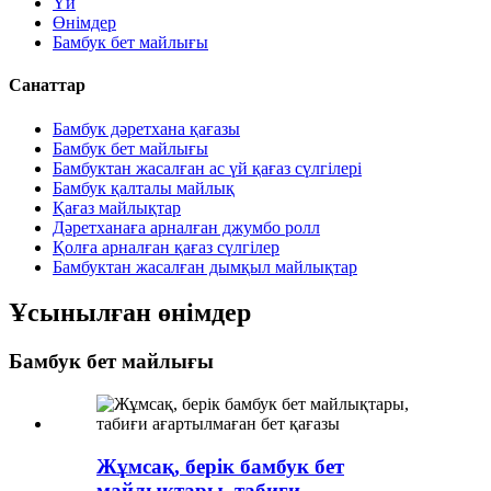
Үй
Өнімдер
Бамбук бет майлығы
Санаттар
Бамбук дәретхана қағазы
Бамбук бет майлығы
Бамбуктан жасалған ас үй қағаз сүлгілері
Бамбук қалталы майлық
Қағаз майлықтар
Дәретханаға арналған джумбо ролл
Қолға арналған қағаз сүлгілер
Бамбуктан жасалған дымқыл майлықтар
Ұсынылған өнімдер
Бамбук бет майлығы
Жұмсақ, берік бамбук бет
майлықтары, табиғи