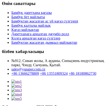
Өнім санаттары
Бамбук дәретхана қағазы
Бамбук бет майлығы
Бамбуктан жасалған ас үй қағаз сүлгілері
Бамбук қалталы майлық
Қағаз майлықтар
Дәретханаға арналған джумбо ролл
Қолға арналған қағаз сүлгілер
Бамбуктан жасалған дымқыл майлықтар
бізбен хабарласыңы
№912, Сиван жолы, А ауданы, Синьцзинь индустриялық
паркі, Чэнду, Сычуань, Қытай.
sales@yspaper.com.cn
+86 13666278809
+86 13551809324
+86 18180862730