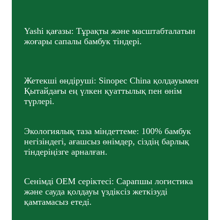
Yashi қағазы: Тұрақты және масштабталатын
жоғары сапалы бамбук тіндері.
Жетекші өндіруші: Sinopec China қолдауымен
Қытайдағы ең үлкен қуаттылық пен өнім
түрлері.
Экологиялық таза міндеттеме: 100% бамбук
негізіндегі, ағашсыз өнімдер, сіздің барлық
тіндеріңізге арналған.
Сенімді OEM серіктесі: Сарапшы логистика
және сауда қолдауы үздіксіз жеткізуді
қамтамасыз етеді.