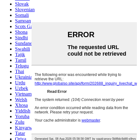
Slovak
Slovenian
Somali
Samoan
Scots Gaelic
Shona
Sindhi
Sundanese
Swahili
Tajik
Tamil
Telugu
Thai
Ukrainian
Urdu
Uzbek
Vietnamese
Welsh
Xhosa
Yiddish
Yoruba
Zulu
Kinyarwanda
Tatar
Oriya