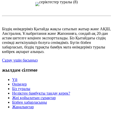
Біздің өнімдеріміз Қытайда жақсы сатылып жатыр және АҚШ,
Австралия, Ұлыбритания және Жапонияға, сондай-ақ 20-дан
астам шетелге кеңінен экспортталады. Біз Қытайдағы сіздің
сенімді жеткізушіңіз болуға сенімдіміз. Бүгін бізбен
хабарласып, біздің тұрақты бамбук мата өнімдеріміз туралы
көбірек ақпарат алыңыз.
Сұрау үшін басыңыз
жылдам сілтеме
Үй
Өнімдер
Біз туралы
Неліктен бамбукты таңдау керек?
Жиі қойылатын сұрақтар
Бізбен хабарласыңы
Жаңалықтар