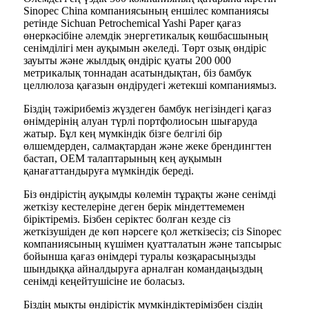
Sinopec China компаниясының еншілес компаниясы
ретінде Sichuan Petrochemical Yashi Paper қағаз
өнеркәсібіне әлемдік энергетикалық көшбасшының
сенімділігі мен ауқымын әкеледі. Төрт озық өндіріс
зауыты және жылдық өндіріс қуаты 200 000
метрикалық тоннадан асатындықтан, біз бамбук
целлюлоза қағазын өндірудегі жетекші компаниямыз.
Біздің тәжірибеміз жүздеген бамбук негізіндегі қағаз
өнімдерінің алуан түрлі портфолиосын шығаруда
жатыр. Бұл кең мүмкіндік бізге белгілі бір
өлшемдерден, салмақтардан және жеке брендингтен
бастап, OEM талаптарының кең ауқымын
қанағаттандыруға мүмкіндік береді.
Біз өндірістің ауқымды көлемін тұрақты және сенімді
жеткізу кестелеріне деген берік міндеттемемен
біріктіреміз. Бізбен серіктес болған кезде сіз
жеткізушіден де көп нәрсеге қол жеткізесіз; сіз Sinopec
компаниясының күшімен қуатталатын және тапсырыс
бойынша қағаз өнімдері туралы көзқарасыңызды
шындыққа айналдыруға арналған командаңыздың
сенімді кеңейтушісіне ие боласыз.
Біздің мықты өндірістік мүмкіндіктерімізбен сіздің