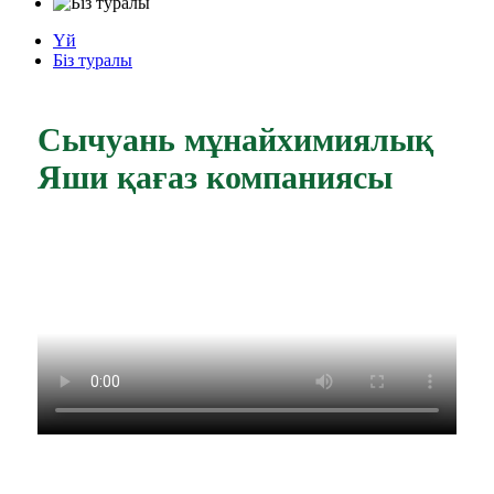
Үй
Біз туралы
Сычуань мұнайхимиялық
Яши қағаз компаниясы