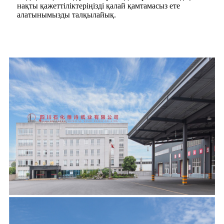
нақты қажеттіліктеріңізді қалай қамтамасыз ете
алатынымызды талқылайық.