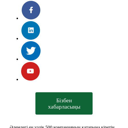
Бізбен
хабарласыңы
Әлемдегі ең үздік 500 компанияның қатарына кіретін