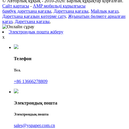
© Авторлық құқық - 2010-2026: Барлық құқықтар қорғалған.
Сайт картасы
-
AMP мобильді құрылғысы
бамбук дәретхана қағазы
,
Дәретхана қағазы
,
Майлық қағаз
,
Дәретхана қағазын көтерме сату
,
Жуынатын бөлмеге арналған
қағаз
,
Дәретхана қағазы
,
Электрондық пошта жіберу
x
Телефон
Тел.
+86 13666278809
Электрондық пошта
Электрондық пошта
sales@yspaper.com.cn