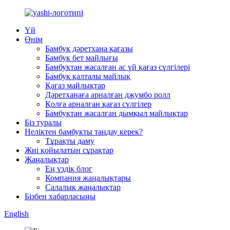
Үй
Өнім
Бамбук дәретхана қағазы
Бамбук бет майлығы
Бамбуктан жасалған ас үй қағаз сүлгілері
Бамбук қалталы майлық
Қағаз майлықтар
Дәретханаға арналған джумбо ролл
Қолға арналған қағаз сүлгілер
Бамбуктан жасалған дымқыл майлықтар
Біз туралы
Неліктен бамбукты таңдау керек?
Тұрақты даму
Жиі қойылатын сұрақтар
Жаңалықтар
Ең үздік блог
Компания жаңалықтары
Салалық жаңалықтар
Бізбен хабарласыңы
English